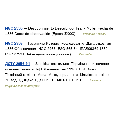
NGC 2956
— Descubrimiento Descubridor Frank Muller Fecha de
1886 Datos de observación (Época J2000) …
Wikipedia Español
NGC 2956
— Галактика История исследования Дата открытия
1886 Обозначения NGC 2956, ESO 565 34, IRAS09369 1852,
PGC 27531 Наблюдательные данные ( …
Википедия
ДСТУ 2956-94
— Застібка текстильна. Терміни та визначення
основних понять [br] НД чинний: від 1996 01 01 Зміни:
Технічний комітет: Мова: Метод прийняття: Кількість сторінок:
20 Код НД згідно з ДК 004: 01.040.61; 61.040 …
Покажчик
національних стандартів