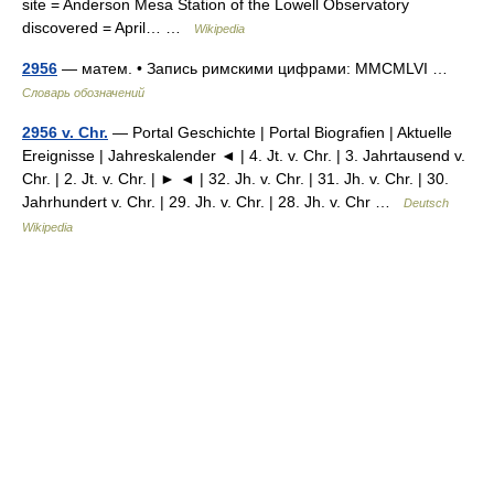
site = Anderson Mesa Station of the Lowell Observatory
discovered = April… …
Wikipedia
2956
— матем. • Запись римскими цифрами: MMCMLVI …
Словарь обозначений
2956 v. Chr.
— Portal Geschichte | Portal Biografien | Aktuelle
Ereignisse | Jahreskalender ◄ | 4. Jt. v. Chr. | 3. Jahrtausend v.
Chr. | 2. Jt. v. Chr. | ► ◄ | 32. Jh. v. Chr. | 31. Jh. v. Chr. | 30.
Jahrhundert v. Chr. | 29. Jh. v. Chr. | 28. Jh. v. Chr …
Deutsch
Wikipedia