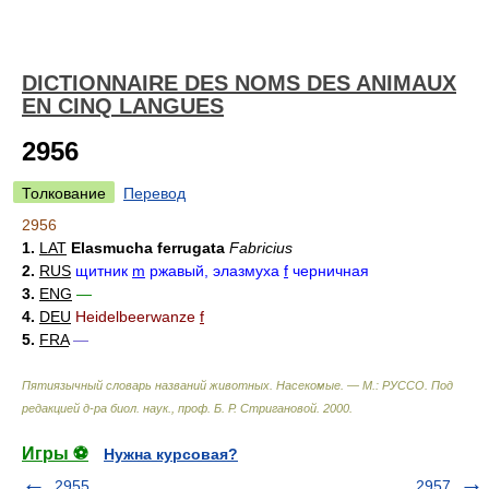
DICTIONNAIRE DES NOMS DES ANIMAUX
EN CINQ LANGUES
2956
Толкование
Перевод
2956
1.
LAT
Elasmucha ferrugata
Fabricius
2.
RUS
щитник
m
ржавый, элазмуха
f
черничная
3.
ENG
—
4.
DEU
Heidelbeerwanze
f
5.
FRA
—
Пятиязычный словарь названий животных. Насекомые. — М.: РУССО
.
Под
редакцией д-ра биол. наук., проф. Б. Р. Стригановой
.
2000
.
Игры ⚽
Нужна курсовая?
2955
2957