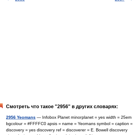
Смотреть что такое "2956" в других словарях:
2956 Yeomans
— Infobox Planet minorplanet = yes width = 25em
bgcolour = #FFFFC0 apsis = name = Yeomans symbol = caption =
discovery = yes discovery ref = discoverer = E. Bowell discovery